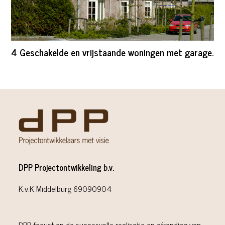
4 Geschakelde en vrijstaande woningen met garage.
DPP Projectontwikkeling b.v.
K.v.K Middelburg 69090904
DPP focust op de succesvolle realisatie en afronding van