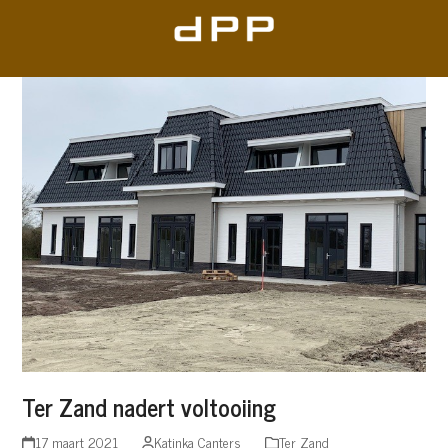
Skip
to
content
Ter Zand nadert voltooiing
17 maart 2021
Katinka Canters
Ter Zand