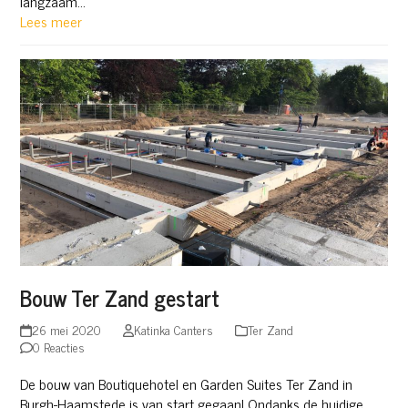
langzaam…
Lees meer
Bouw Ter Zand gestart
26 mei 2020
Katinka Canters
Ter Zand
0 Reacties
De bouw van Boutiquehotel en Garden Suites Ter Zand in
Burgh-Haamstede is van start gegaan! Ondanks de huidige