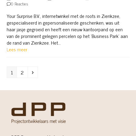
0 Reacties
Your Surprise B.V., internetwinkel met de roots in Zierikzee,
gespecialiseerd in gepersonaliseerde geschenken, was uit
haar jasje gegroeid en heeft een nieuw kantoorpand op een
van de prominent gelegen percelen op het ‘Business Park’ aan
de rand van Zierikzee. Het…
Lees meer
Page
Page
Volgende
1
2